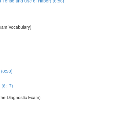
t Tense and Use of Haber) (6:56)
Exam Vocabulary)
 (0:30)
 (8:17)
 the Diagnostic Exam)