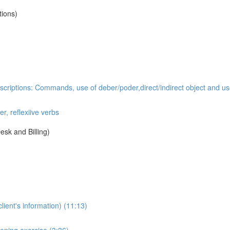
tions)
iptions: Commands, use of deber/poder,direct/indirect object and use 
r, reflexiive verbs
sk and Billing)
lient's information) (11:13)
ening exercise (3:36)