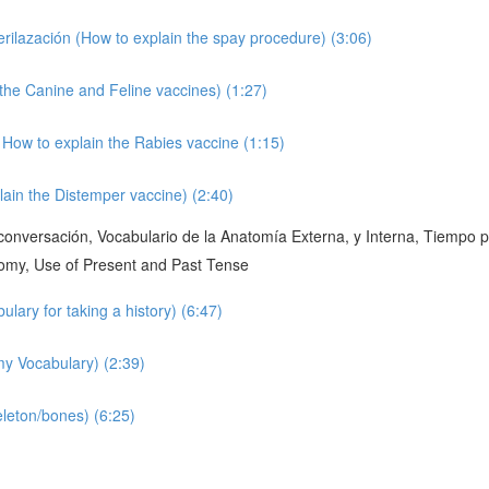
erilazación (How to explain the spay procedure) (3:06)
the Canine and Feline vaccines) (1:27)
 How to explain the Rabies vaccine (1:15)
ain the Distemper vaccine) (2:40)
onversación, Vocabulario de la Anatomía Externa, y Interna, Tiempo p
tomy, Use of Present and Past Tense
ulary for taking a history) (6:47)
my Vocabulary) (2:39)
eleton/bones) (6:25)